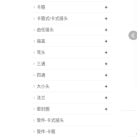
+
卡箍
+
卡箍式/卡式接头
+
由任接头
+
端盖
+
弯头
+
三通
+
四通
+
大小头
+
法兰
+
密封圈
管件-卡式接头
管件-卡箍