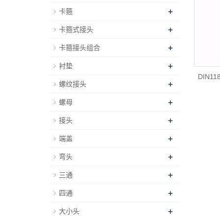
+
卡箍
+
卡箍式接头
+
卡箍接头组合
+
衬垫
DIN1
+
螺纹接头
+
螺母
+
接头
+
端盖
+
弯头
+
三通
+
四通
+
大小头