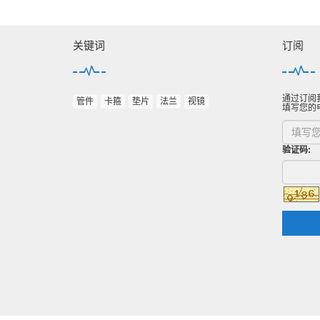
关键词
订阅
通过订阅
管件
卡箍
垫片
法兰
视镜
填写您的
验证码: