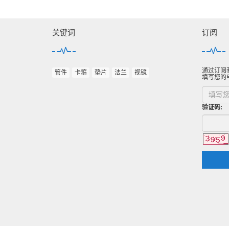
关键词
订阅
通过订阅
管件
卡箍
垫片
法兰
视镜
填写您的
验证码: