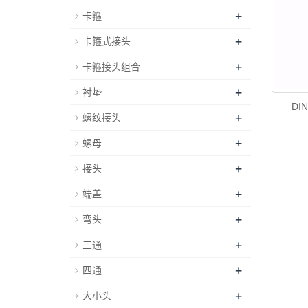
+
卡箍
+
卡箍式接头
+
卡箍接头组合
+
衬垫
DI
+
螺纹接头
+
螺母
+
接头
+
端盖
+
弯头
+
三通
+
四通
+
大小头