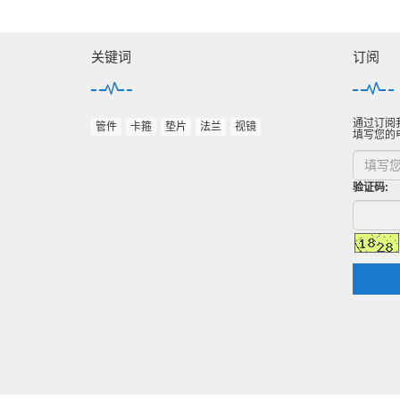
关键词
订阅
通过订阅
管件
卡箍
垫片
法兰
视镜
填写您的
验证码: