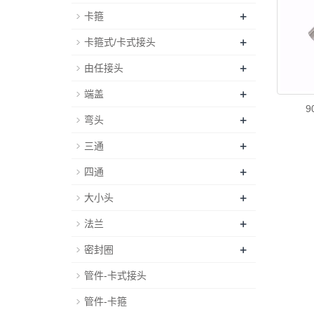
+
卡箍
+
卡箍式/卡式接头
+
由任接头
+
端盖
9
+
弯头
+
三通
+
四通
+
大小头
+
法兰
+
密封圈
管件-卡式接头
管件-卡箍