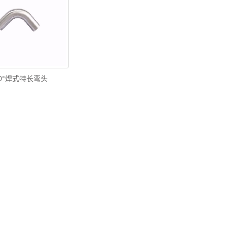
0°焊式特长弯头