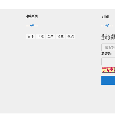
关键词
订阅
通过订阅
管件
卡箍
垫片
法兰
视镜
填写您的
验证码: