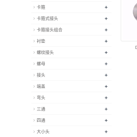
+
卡箍
+
卡箍式接头
+
卡箍接头组合
+
衬垫
+
螺纹接头
+
螺母
+
接头
+
端盖
+
弯头
+
三通
+
四通
+
大小头