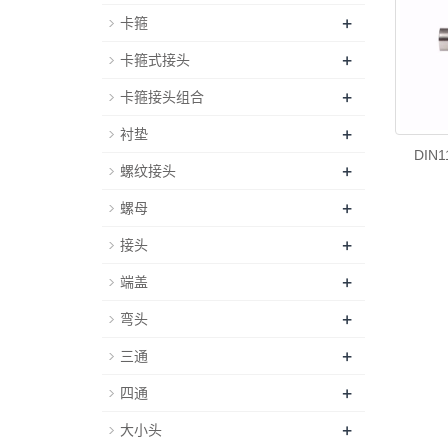
+
卡箍
+
卡箍式接头
+
卡箍接头组合
+
衬垫
DIN
+
螺纹接头
+
螺母
+
接头
+
端盖
+
弯头
+
三通
+
四通
+
大小头