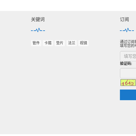
关键词
订阅
通过订阅
管件
卡箍
垫片
法兰
视镜
填写您的
验证码: