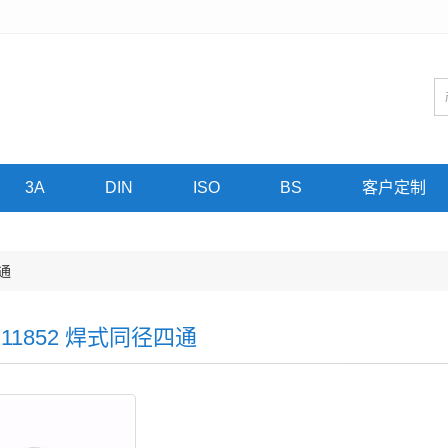
3A
DIN
ISO
BS
客户定制
四通
N11852 焊式同径四通