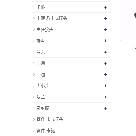
+
卡箍
+
卡箍式/卡式接头
+
由任接头
+
端盖
+
弯头
+
三通
+
四通
+
大小头
+
法兰
+
密封圈
管件-卡式接头
管件-卡箍