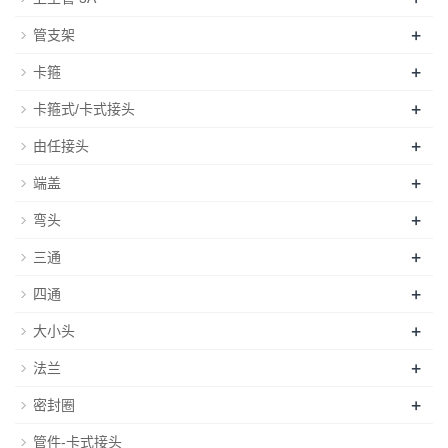
+
管支架
+
卡箍
+
卡箍式/卡式接头
+
由任接头
+
端盖
+
弯头
+
三通
+
四通
+
大小头
+
法兰
+
密封圈
管件-卡式接头