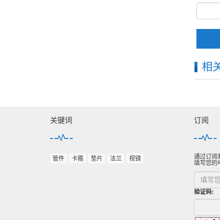
相
关键词
订阅
通过订阅
管件
卡箍
垫片
法兰
视镜
填写您的
验证码: