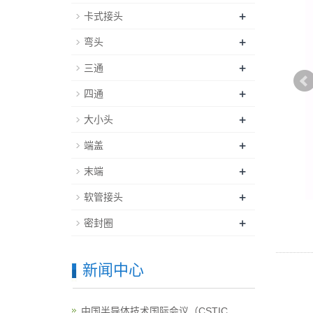
+
卡式接头
+
弯头
+
三通
+
四通
+
大小头
+
端盖
+
末端
+
软管接头
+
密封圈
新闻中心
中国半导体技术国际会议（CSTIC