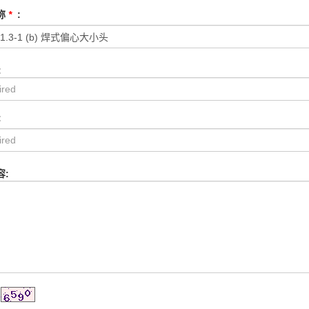
称
*
:
:
:
容: