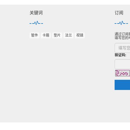
关键词
订阅
通过订阅
管件
卡箍
垫片
法兰
视镜
填写您的
验证码: