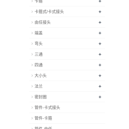
+
卡箍
+
卡箍式/卡式接头
+
由任接头
+
端盖
+
弯头
+
三通
+
四通
+
大小头
+
法兰
+
密封圈
管件-卡式接头
管件-卡箍
管件-由任